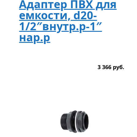
Адаптер ПВХ для
емкости, d20-
1/2″внутр.р-1″
нар.р
3 366
р
уб.