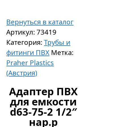
Вернуться в каталог
Артикул:
73419
Адапте
Категория:
Трубы и
ПВХ
фитинги ПВХ
Метка:
для
Praher Plastics
емкост
(Австрия)
d40-
1
Адаптер ПВХ
1/2″-1
для емкости
3/4″
d63-75-2 1/2″
нар.р
нар.р