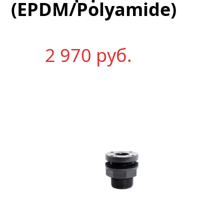
(EPDM/
(EPDM/Polyamide)
Цен
2 970
р
уб.
по
запр