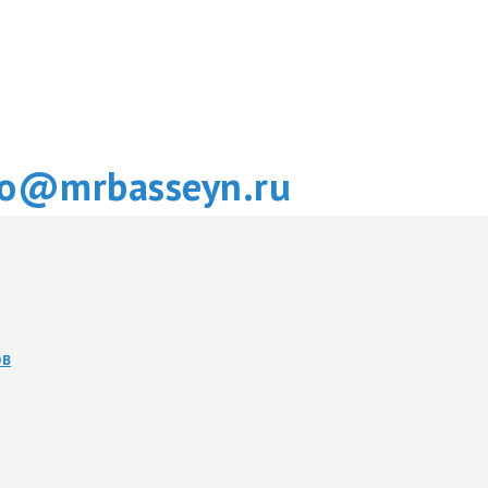
fo@mrbasseyn.ru
ОВ