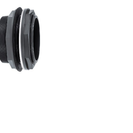
Адаптер
ПВХ
для
емкости