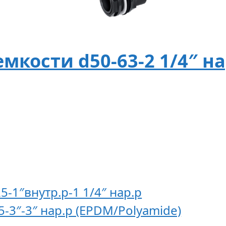
мкости d50-63-2 1/4″ на
5-1″внутр.р-1 1/4″ нар.р
-3″-3″ нар.р (EPDM/Polyamide)