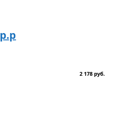
р.р
2 178
р
уб.