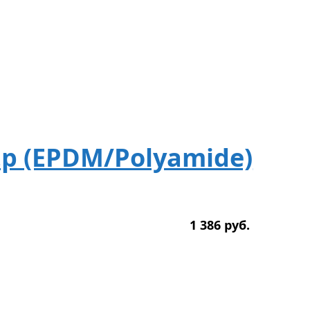
.р (EPDM/Polyamide)
1 386
р
уб.