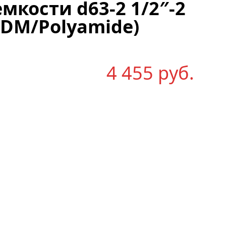
мкости d63-2 1/2″-2
EPDM/Polyamide)
4 455
р
уб.