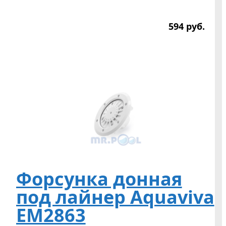
594
р
уб.
Форсунка донная
под лайнер Aquaviva
EM2863