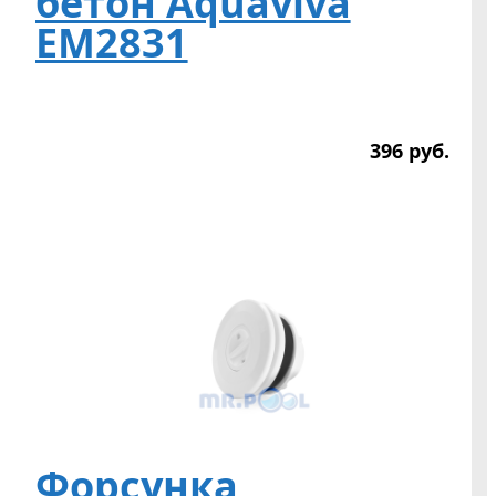
бетон Aquaviva
EM2831
396
р
уб.
Форсунка