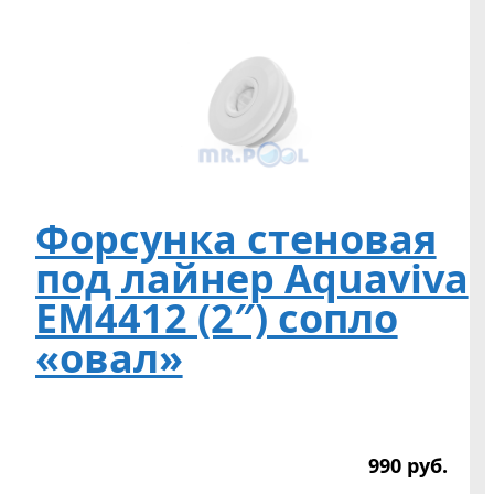
Форсунка стеновая
под лайнер Aquaviva
EM4412 (2″) сопло
«овал»
990
р
уб.