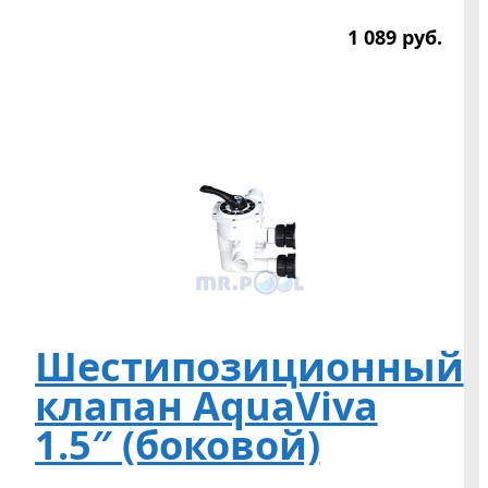
1 089
р
уб.
Шестипозиционный
клапан AquaViva
1.5″ (боковой)