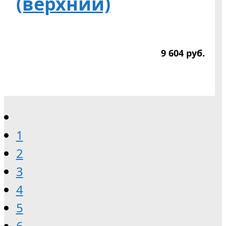
(верхний)
9 604
р
уб.
1
2
3
4
5
6