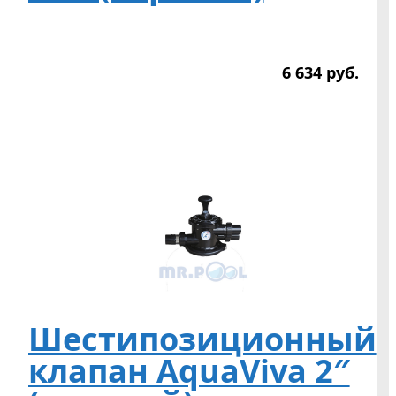
6 634
р
уб.
Шестипозиционный
клапан AquaViva 2″