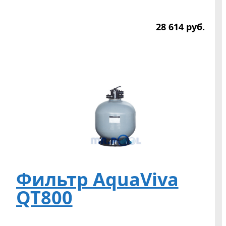
28 614
р
уб.
Фильтр AquaViva
QT800