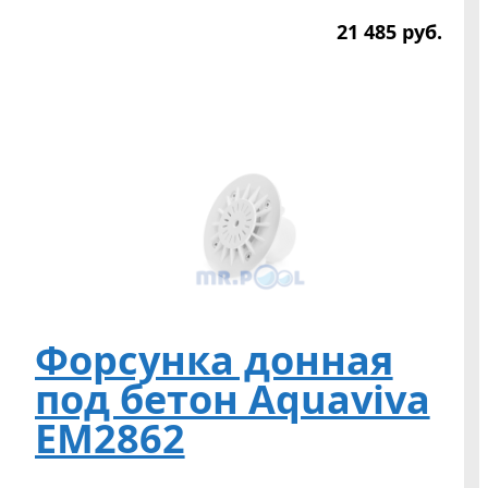
21 485
р
уб.
Форсунка донная
под бетон Aquaviva
EM2862