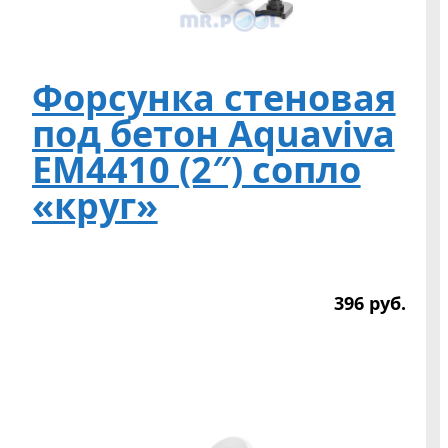
Форсунка стеновая
под бетон Aquaviva
EM4410 (2″) сопло
«круг»
396
р
уб.