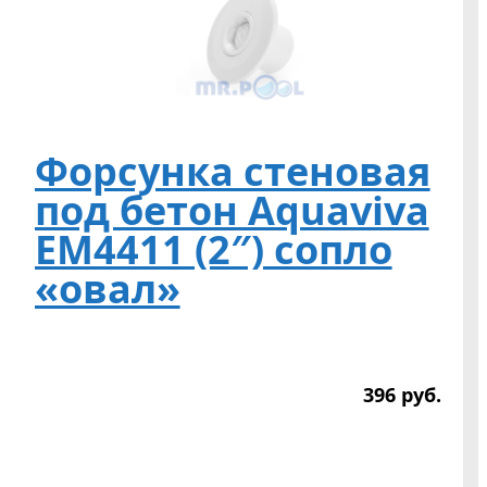
Форсунка стеновая
под бетон Aquaviva
EM4411 (2″) сопло
«овал»
396
р
уб.