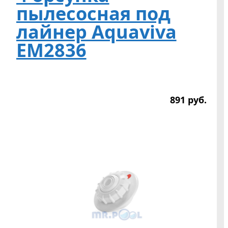
пылесосная под
лайнер Aquaviva
EM2836
891
р
уб.