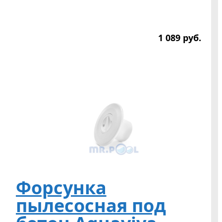
1 089
р
уб.
Форсунка
пылесосная под