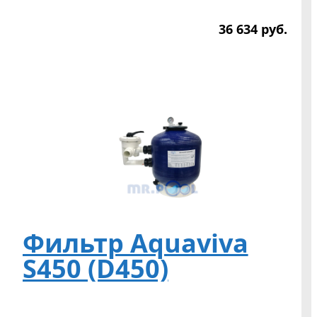
36 634
р
уб.
Фильтр Aquaviva
S450 (D450)