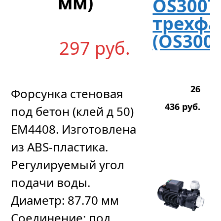
мм)
OS300T
трехф
(OS300T
297
р
уб.
26
Форсунка стеновая
436
р
уб.
под бетон (клей д 50)
EM4408. Изготовлена
из ABS-пластика.
Регулируемый угол
подачи воды.
Диаметр: 87.70 мм
Соединение: под