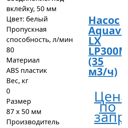
вклейку, 50 мм
Насос
Цвет: белый
Aquavi
Пропускная
LX
способность, л/мин
LP300
80
(35
Материал
м3/ч)
ABS пластик
Вес, кг
0
Цен
Размер
по
87 х 50 мм
запр
Производитель