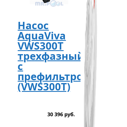
Насос
AquaViva
VWS300T
трехфазный
с
префильтром
(VWS300T)
30 396
р
уб.