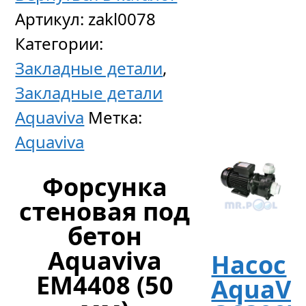
Артикул:
zakl0078
36
Категории:
733
р
уб.
Закладные детали
,
Закладные детали
Aquaviva
Метка:
Aquaviva
Форсунка
стеновая под
бетон
Aquaviva
Насос
EM4408 (50
AquaVi