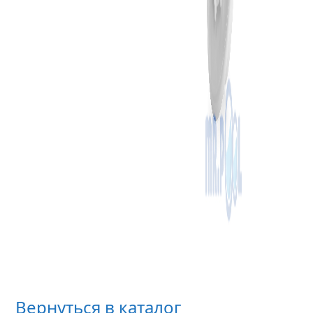
Насос
AquaVi
ZWE400
трехф
(ZWE40
Вернуться в каталог