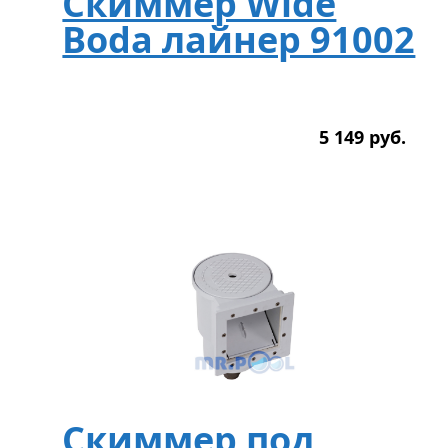
Скиммер Wide
Boda лайнер 91002
5 149
р
уб.
Скиммер под