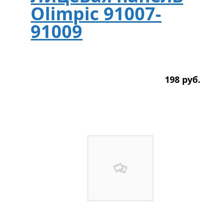
Olimpic 91007-
91009
198
р
уб.