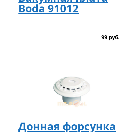
Bodа 91012
99
р
уб.
Донная форсунка