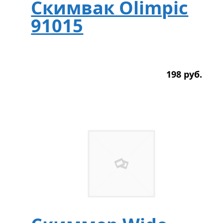
Скимвак Olimpic
91015
198
р
уб.