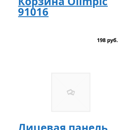
Корзина Olimpic
91016
198
р
уб.
Лицевая панель