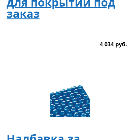
для покрытии под
заказ
4 034
р
уб.
Надбавка за