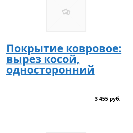
Покрытие ковровое:
вырез косой,
односторонний
3 455
р
уб.