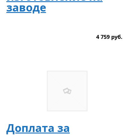
заводе
4 759
р
уб.
Доплата за