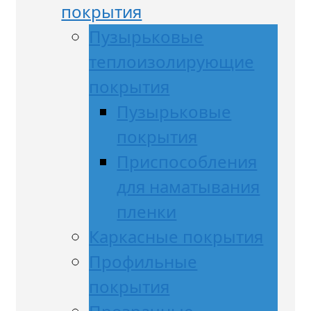
покрытия
Пузырьковые
теплоизолирующие
покрытия
Пузырьковые
покрытия
Приспособления
для наматывания
пленки
Каркасные покрытия
Профильные
покрытия