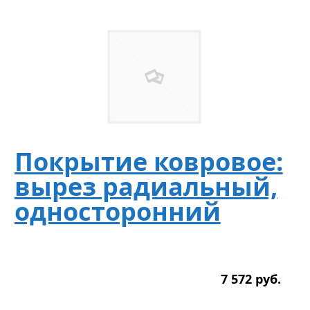
Покрытие ковровое:
вырез радиальный,
односторонний
7 572
р
уб.