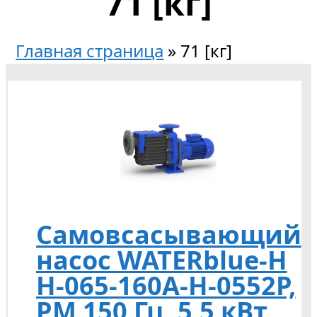
71 [кг]
Главная страница
»
71 [кг]
Самовсасывающий
насос WATERblue-H
Н-065-160А-H-0552P,
PM 150 Гц, 5,5 кВт,