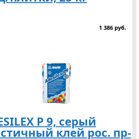
1 386
р
уб.
SILEX P 9, серый
стичный клей рос. пр-