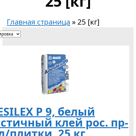
25 [кг]
Главная страница
»
25 [кг]
SILEX P 9, белый
стичный клей рос. пр-
д/плитки, 25 кг