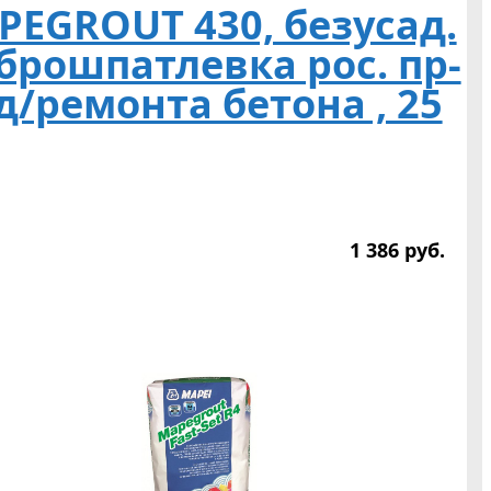
PEGROUT 430, безусад.
брошпатлевка рос. пр-
д/ремонта бетона , 25
1 386
р
уб.