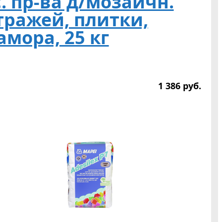
. пр-ва д/мозаичн.
тражей, плитки,
мора, 25 кг
1 386
р
уб.