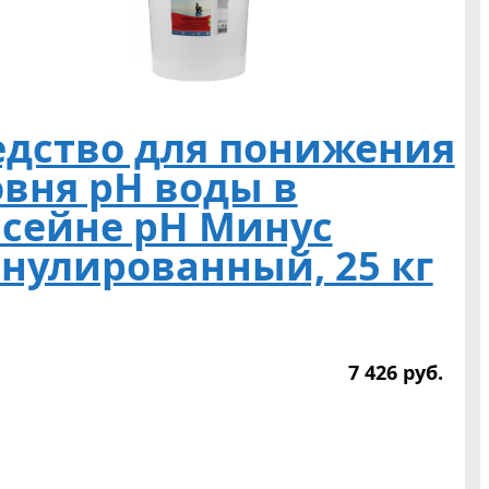
едство для понижения
овня pH воды в
ссейне pH Mинус
анулированный, 25 кг
7 426
р
уб.