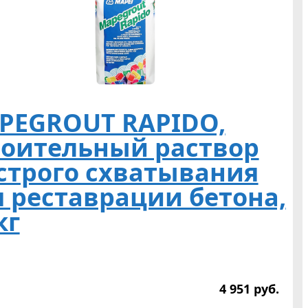
PEGROUT RAPIDO,
роительный раствор
строго схватывания
я реставрации бетона,
кг
4 951
р
уб.