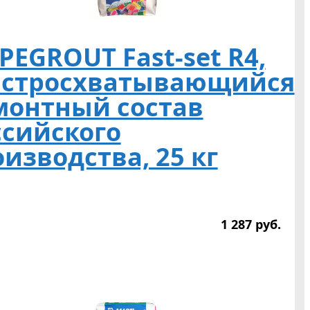
EGROUT Fast-set R4,
ыстросхватывающийся
монтный состав
ссийского
изводства, 25 кг
1 287
р
уб.