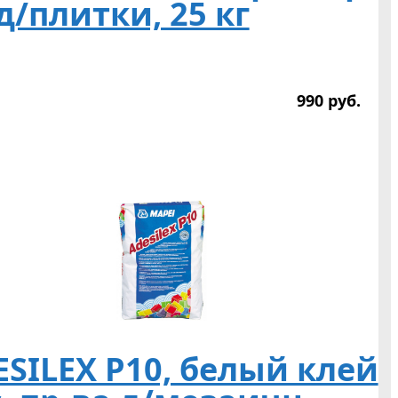
д/плитки, 25 кг
990
р
уб.
SILEX P10, белый клей