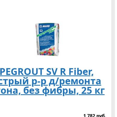
EGROUT SV R Fiber,
стрый р-р д/ремонта
она, без фибры, 25 кг
1 782
р
уб.