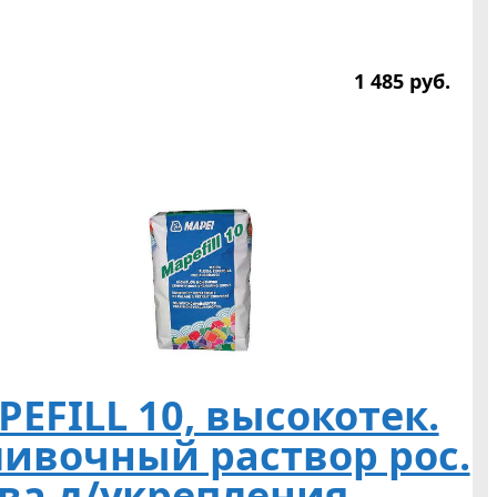
1 485
р
уб.
EFILL 10, высокотек.
ливочный раствор рос.
-ва д/укрепления