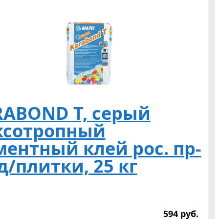
RABOND T, серый
ксотропный
ментный клей рос. пр-
д/плитки, 25 кг
594
р
уб.