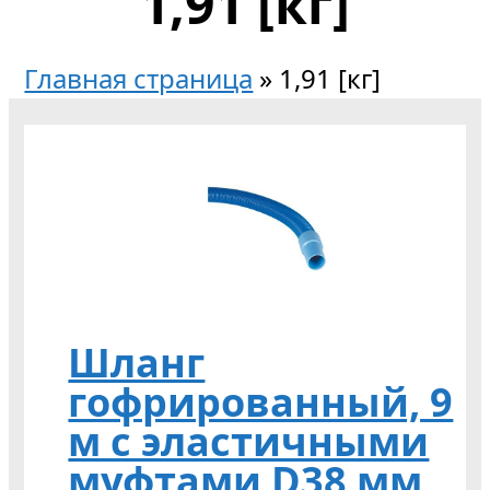
1,91 [кг]
Главная страница
»
1,91 [кг]
Шланг
гофрированный, 9
м с эластичными
муфтами D38 мм,