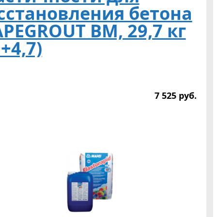
сстановления бетона
PEGROUT BM, 29,7 кг
+4,7)
7 525
р
уб.