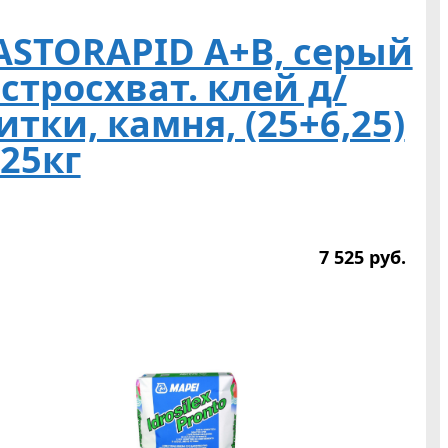
ASTORAPID A+B, серый
стросхват. клей д/
итки, камня, (25+6,25)
,25кг
7 525
р
уб.