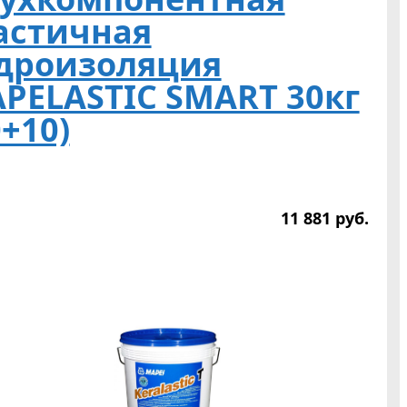
астичная
дроизоляция
PELASTIC SMARТ 30кг
0+10)
11 881
р
уб.