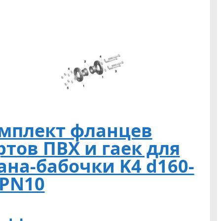
мплект фланцев
ртов ПВХ и гаек для
ана-бабочки K4 d160-
 PN10