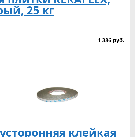
рый, 25 кг
1 386
р
уб.
усторонняя клейкая