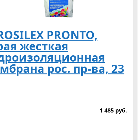
ROSILEX PRONTO,
рая жесткая
дроизоляционная
мбрана рос. пр-ва, 23
1 485
р
уб.