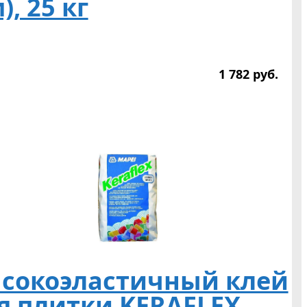
), 25 кг
1 782
р
уб.
сокоэластичный клей
я плитки KERAFLEX,