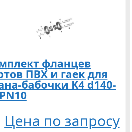
мплект фланцев
ртов ПВХ и гаек для
ана-бабочки K4 d140-
 PN10
Цена по запросу