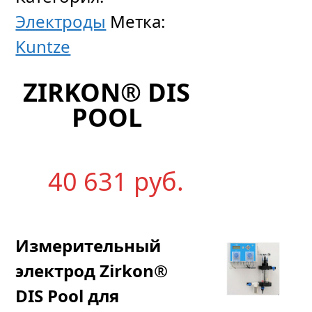
GD
Электроды
Метка:
43
Kuntze
Цен
ZIRKON® DIS
по
POOL
запр
40 631
р
уб.
Измерительный
электрод Zirkon®
DIS Pool для