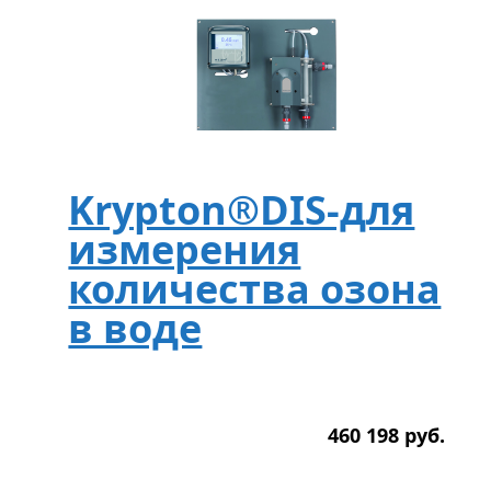
Krypton®DIS-для
измерения
количества озона
в воде
460 198
р
уб.