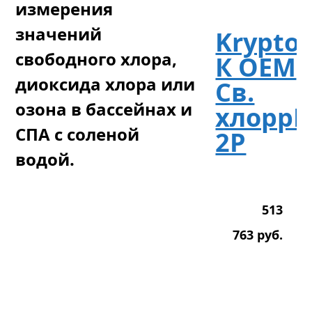
измерения
значений
Krypto
свободного хлора,
К ОЕМ
диоксида хлора или
Св.
озона в бассейнах и
хлоррH
СПА с соленой
2Р
водой.
513
763
р
уб.