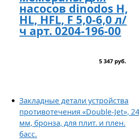
насосов dinodos H,
HL, HFL, F 5,0-6,0 л/
ч арт. 0204-196-00
5 347
р
уб.
Закладные детали устройства
противотечения «Double-Jet», 2
мм, бронза, для плит. и плен.
басс.