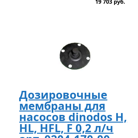
19 703
р
уб.
Дозировочные
мембраны для
насосов dinodos H,
HL, HFL, F 0,2 л/ч