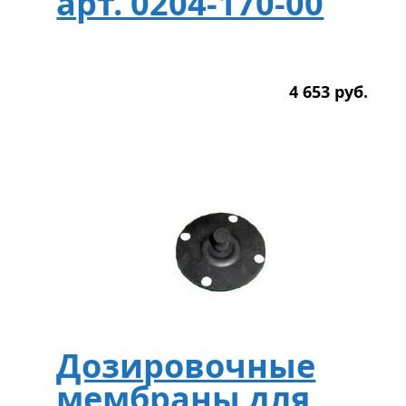
арт. 0204-170-00
4 653
р
уб.
Дозировочные
мембраны для