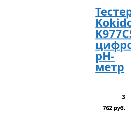
Тестер
Kokido
K977CS
цифро
рН-
метр
3
762
р
уб.