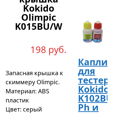
Kokido
Olimpic
K015BU/W
198
р
уб.
Капли
для
Запасная крышка к
тестер
скиммеру Olimpic.
Kokido
Материал: ABS
K102BU
пластик
Ph и
Цвет: серый