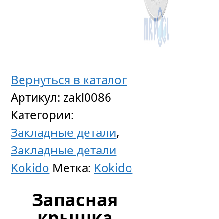
Ручно
пылесо
Kokido
Вернуться в каталог
Telsa
Артикул:
zakl0086
80
Категории:
Закладные детали
,
Цен
Закладные детали
по
Kokido
Метка:
Kokido
запр
Запасная
крышка