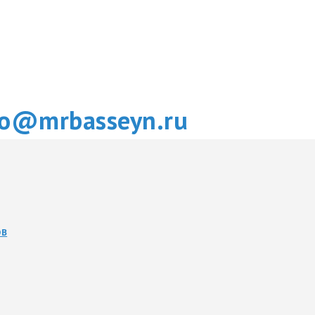
fo@mrbasseyn.ru
ОВ