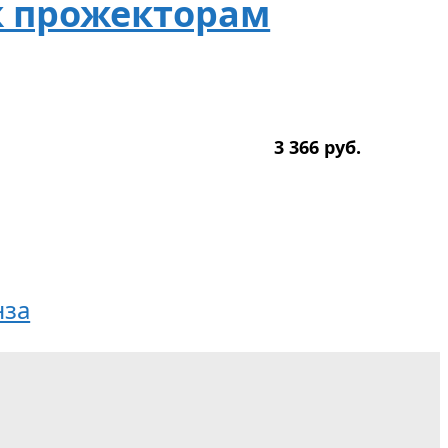
к прожекторам
3 366
р
уб.
нза