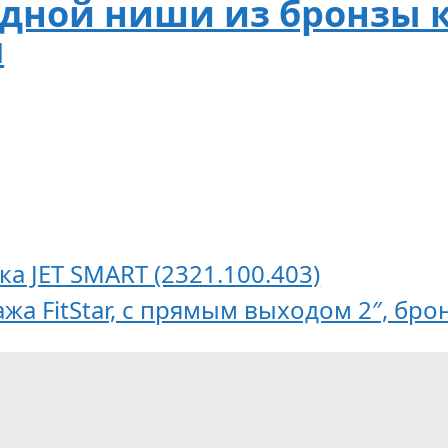
адной ниши из бронзы 
м
а JET SMART (2321.100.403)
жа FitStar, с прямым выходом 2″, бро