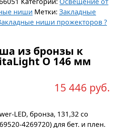
66051
Категории:
Освещение от
ные ниши
Метки:
Закладные
Закладные ниши прожекторов ?
В
ша из бронзы к
taLight O 146 мм
15 446
р
уб.
er-LED, бронза, 131,32 со
69520-4269720) для бет. и плен.