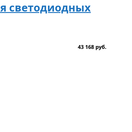
для светодиодных
43 168
р
уб.