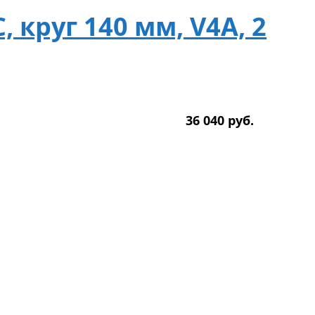
 круг 140 мм, V4A, 2
36 040
р
уб.