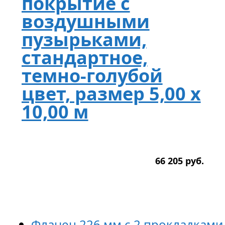
покрытие с
воздушными
пузырьками,
стандартное,
темно-голубой
цвет, размер 5,00 х
10,00 м
66 205
р
уб.
Фланец 226 мм с 2 прокладками