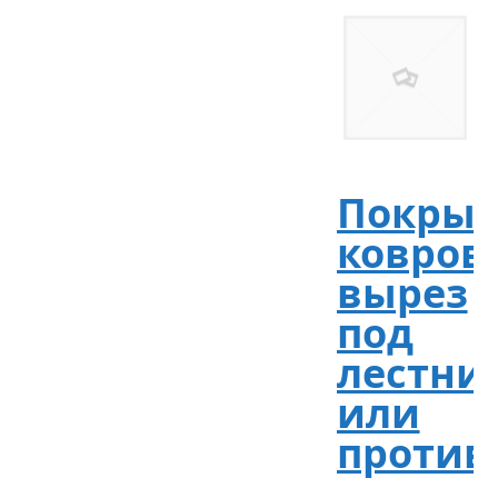
Покрыт
коврово
вырез
под
лестни
или
против