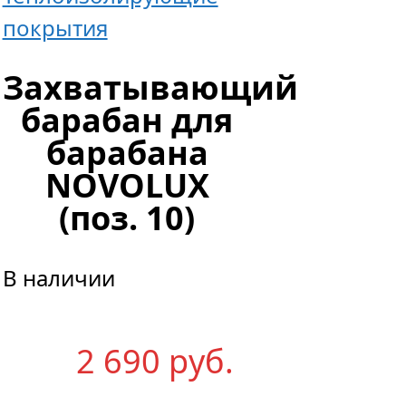
4,50
покрытия
м,
Захватывающий
высота
барабан для
оси
барабана
270
NOVOLUX
мм
(поз. 10)
402
В наличии
404
р
уб.
2 690
р
уб.