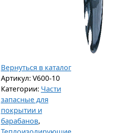
Бараба
ACOE
45,
вал
—
алюми
Вернуться в каталог
диам.
Артикул:
V600-10
110
Категории:
Части
мм,
запасные для
длина
покрытии и
вала
барабанов
,
до
Теплоизолирующие