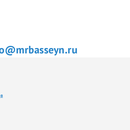
fo@mrbasseyn.ru
ОВ