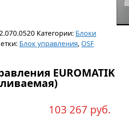
2.070.0520
Категории:
Блоки
етки:
Блок управления
,
OSF
правления EUROMATIK
пливаемая)
103 267
р
уб.