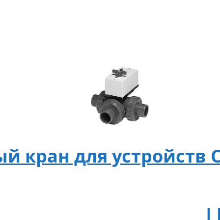
й кран для устройств C
Ц