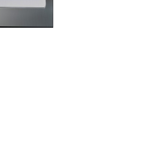
Блок
управления
обратной
промывкой
гидроклапанами
R-
230-
D
(давление)