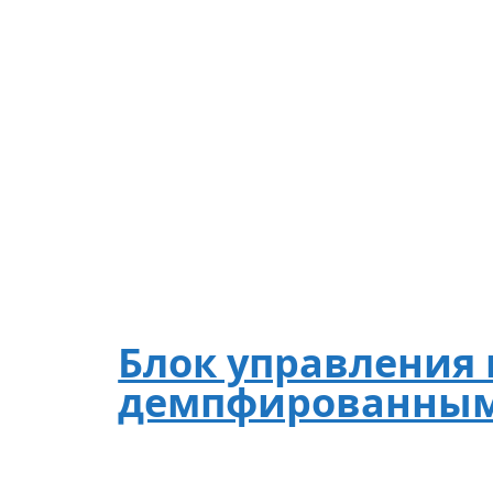
Блок управления 
демпфированным 