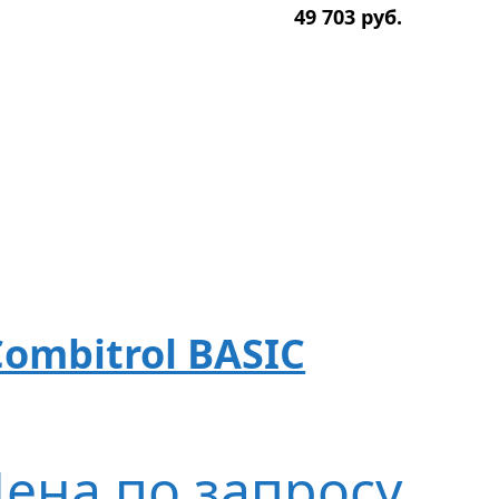
49 703
р
уб.
ombitrol BASIC
ена по запросу