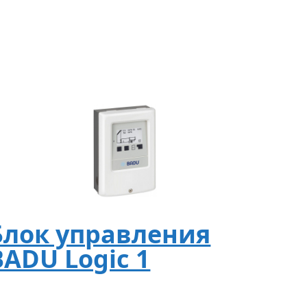
18
812
р
уб.
Блок управления
BADU Logic 1