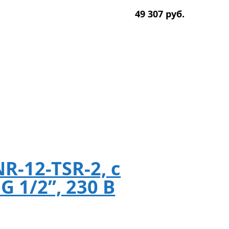
49 307
р
уб.
-12-TSR-2, с
1/2”, 230 В