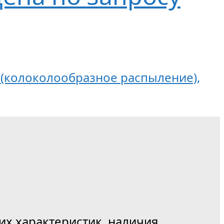
Гц (колоколообразное распыление),
их характеристик, наличия