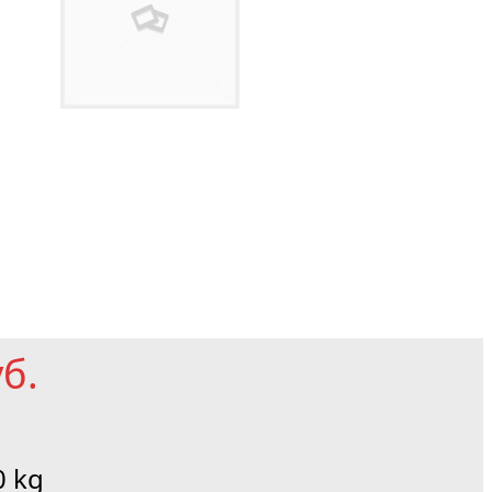
уб.
0 kg