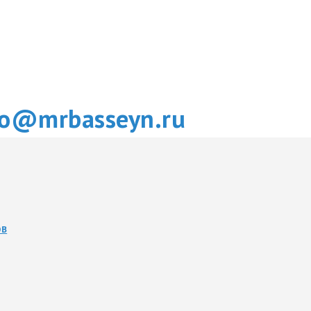
fo@mrbasseyn.ru
ОВ