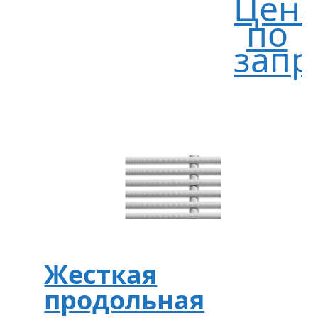
Цен
по
запр
Жесткая
продольная