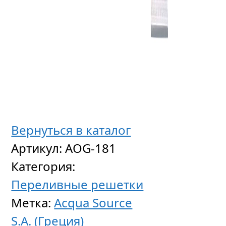
Жестка
продол
перели
Вернуться в каталог
решет
Артикул:
AOG-181
для
Категория:
бассей
Переливные решетки
22
Метка:
Acqua Source
мм
S.A. (Греция)