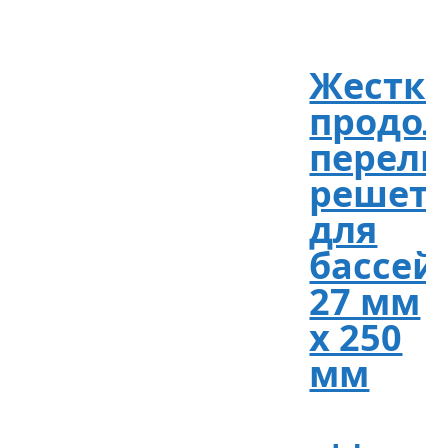
Жестка
продол
перели
решет
для
бассей
27 мм
х 250
мм