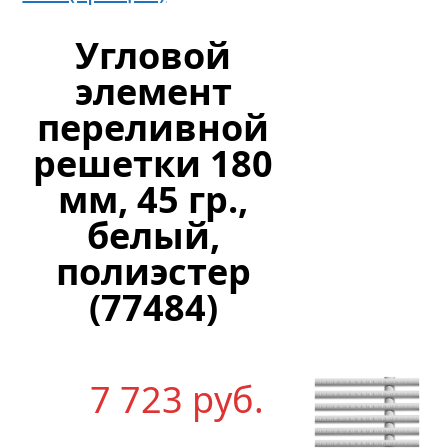
х
200
Угловой
мм
элемент
переливной
Цен
решетки 180
по
мм, 45 гр.,
запр
белый,
полиэстер
(77484)
7 723
р
уб.