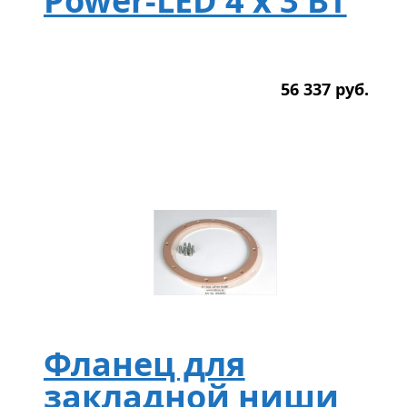
Power-LED 4 x 3 Вт
56 337
р
уб.
Фланец для
закладной ниши