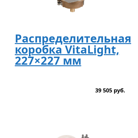
Распределительная
коробка VitaLight,
227×227 мм
39 505
р
уб.