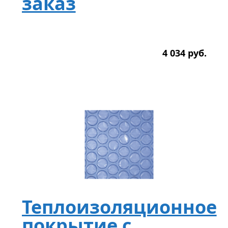
заказ
4 034
р
уб.
Теплоизоляционное
покрытие с