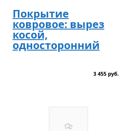
Покрытие
ковровое: вырез
косой,
односторонний
3 455
р
уб.