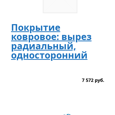
Покрытие
ковровое: вырез
радиальный,
односторонний
7 572
р
уб.