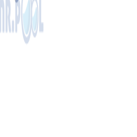
Форсунка
Kokido
Olimpic