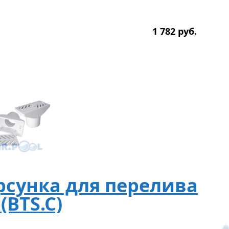
1 782
р
уб.
сунка для перелива
(BTS.C)