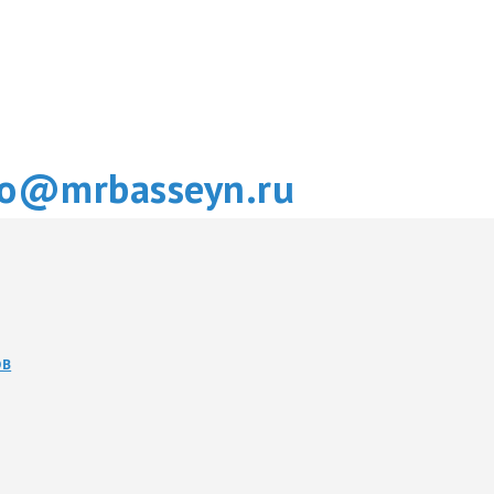
fo@mrbasseyn.ru
ОВ