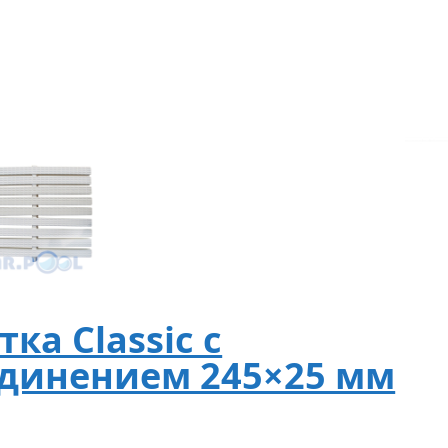
ка Classic с
динением 245×25 мм