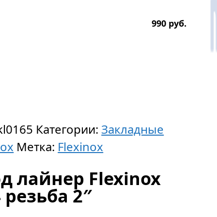
990
р
уб.
kl0165
Категории:
Закладные
nox
Метка:
Flexinox
д лайнер Flexinox
 резьба 2″