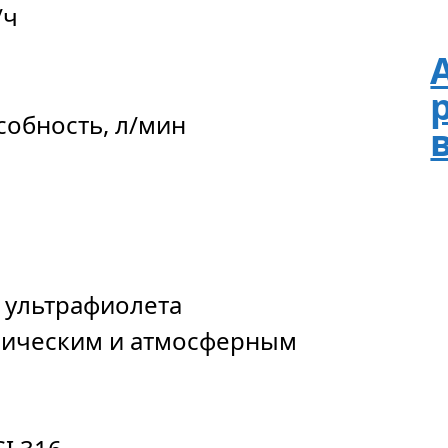
/ч
собность, л/мин
 ультрафиолета
мическим и атмосферным