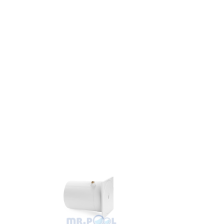
K004BU/W
ver2)
стеновая
(белая)
396
р
уб.