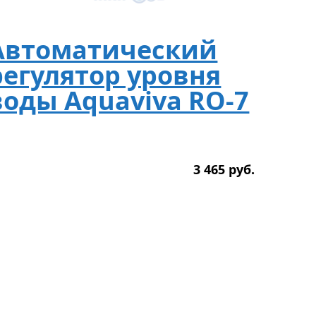
Автоматический
регулятор уровня
воды Aquaviva RO-7
3 465
р
уб.