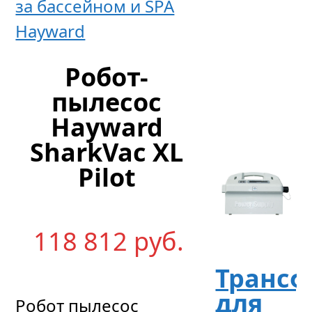
за бассейном и SPA
Hayward
43
344
р
уб.
Робот-
пылесос
Hayward
SharkVac XL
Pilot
118 812
р
уб.
Трансф
для
Робот пылесос