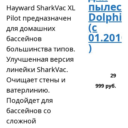
пылесо
Hayward SharkVac XL
Dolphi
Pilot предназначен
(с
для домашних
01.2010
бассейнов
)
большинства типов.
Улучшенная версия
линейки SharkVac.
29
Очищает стены и
999
р
уб.
ватерлинию.
Подойдет для
бассейнов со
сложной