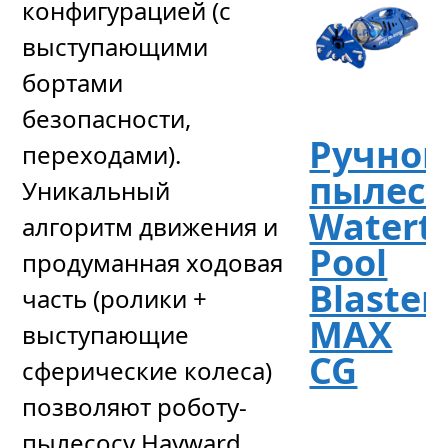
конфигурацией (с
выступающими
бортами
безопасности,
Ручно
переходами).
пылесо
Уникальный
Watert
алгоритм движения и
Pool
продуманная ходовая
Blaster
часть (ролики +
MAX
выступающие
CG
сферические колеса)
позволяют роботу-
пылесосу Hayward