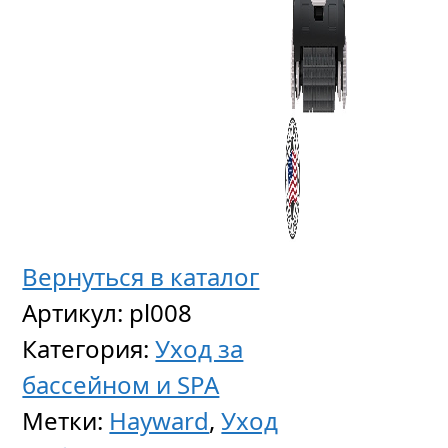
Кабель
с
повор
механ
для
Dynami
Вернуться в каталог
+
Артикул:
pl008
Pro,
Категория:
Уход за
30
бассейном и SPA
м
Метки:
Hayward
,
Уход