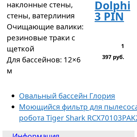
Dolphi
наклонные стены,
3 PIN
стены, ватерлиния
Очищающие валики:
резиновые траки с
1
щеткой
397
р
уб.
Для бассейнов: 12×6
м
Овальный бассейн Глория
Моющийся фильтр для пылесос
робота Tiger Shark RCX70103PAK
Информация