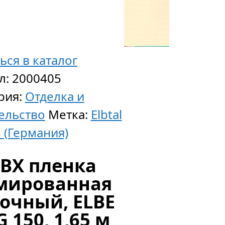
ься в каталог
л:
2000405
ADESILEX
рия:
Отделка и
P
ельство
Метка:
Elbtal
9,
s (Германия)
серый
эластич
ВХ пленка
клей
мированная
рос.
очный, ELBE
пр-
G 150, 1,65 м