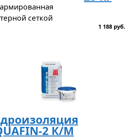
 армированная
терной сеткой
1 188
р
уб.
идроизоляция
QUAFIN-2 К/М