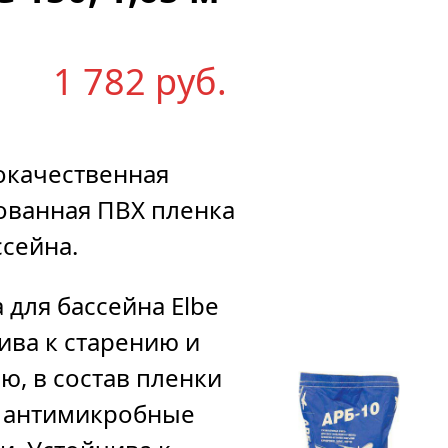
ва
д/
1 782
р
уб.
плитки,
25
кг
окачественная
ванная ПВХ пленка
ссейна.
990
р
уб.
 для бассейна Elbe
ива к старению и
ю, в состав пленки
 антимикробные