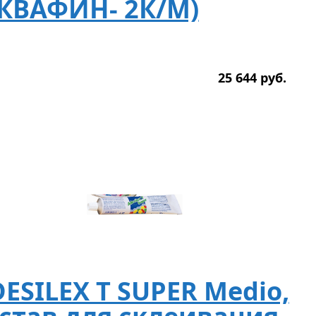
КВАФИН- 2К/М)
25 644
р
уб.
ESILEX T SUPER Medio,