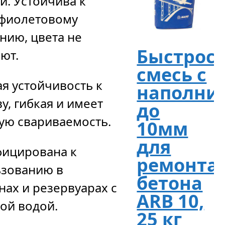
и. Устойчива к
афиолетовому
нию, цвета не
Быстрос
ют.
смесь с
я устойчивость к
наполни
у, гибкая и имеет
до
ю свариваемость.
10мм
для
ицирована к
ремонта
ьзованию в
бетона
нах и резервуарах с
ARB 10,
ой водой.
25 кг