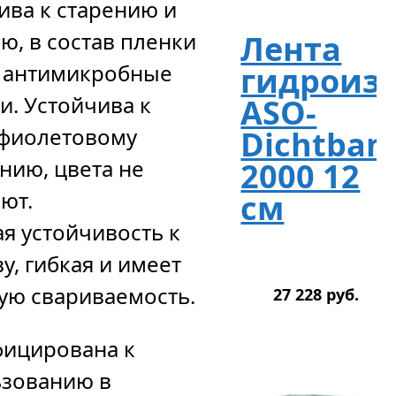
ива к старению и
ю, в состав пленки
Лента
 антимикробные
гидроиз
и. Устойчива к
ASO-
афиолетовому
Dichtban
нию, цвета не
2000 12
ют.
см
я устойчивость к
у, гибкая и имеет
ю свариваемость.
27 228
р
уб.
ицирована к
ьзованию в