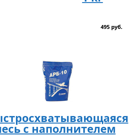
495
р
уб.
ыстросхватывающаяся
есь с наполнителем