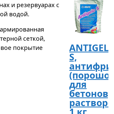
нах и резервуарах с
ой водой.
 армированная
терной сеткой,
ANTIGEL
овое покрытие
S,
антифри
(порошок
для
бетонов,
растворо
1 кг