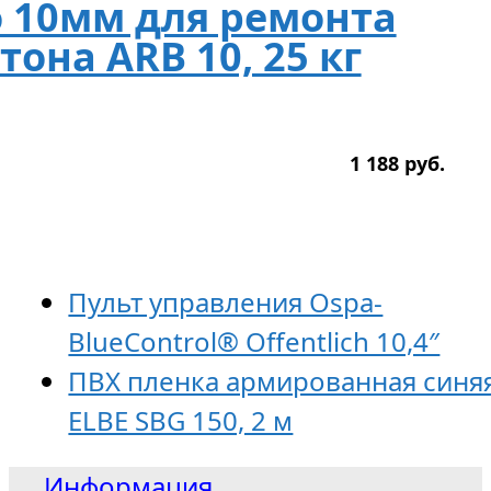
 10мм для ремонта
тона ARB 10, 25 кг
1 188
р
уб.
Пульт управления Ospa-
BlueControl® Оffentlich 10,4″
ПВХ пленка армированная синяя
ELBE SBG 150, 2 м
Информация