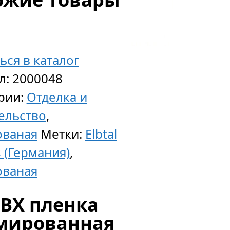
ься в каталог
л:
2000048
рии:
Отделка и
ельство
,
Гидроиз
ованая
Метки:
Elbtal
AQUAFIN
s (Германия)
,
2
ованая
К/
ВХ пленка
М
мированная
(АКВАФИ