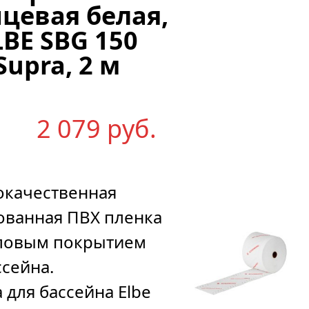
нцевая белая,
2К/
LBE SBG 150
М)
Supra, 2 м
25
2 079
р
уб.
644
р
уб.
окачественная
ванная ПВХ пленка
иловым покрытием
ссейна.
 для бассейна Elbe