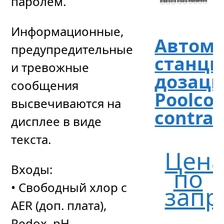
паролем.
Информационные,
Автома
предупредительные
станци
и тревожные
дозац
сообщения
Poolcon
высвечиваются на
contrac
дисплее в виде
текста.
Цен
Входы:
по
• Свободный хлор с
запр
AER (доп. плата),
Redox, pH,