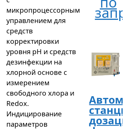
по
запр
микропроцессорным
управлением для
средств
корректировки
уровня рН и средств
дезинфекции на
хлорной основе с
измерением
свободного хлора и
Автома
Redox.
станци
Индицирование
дозац
параметров