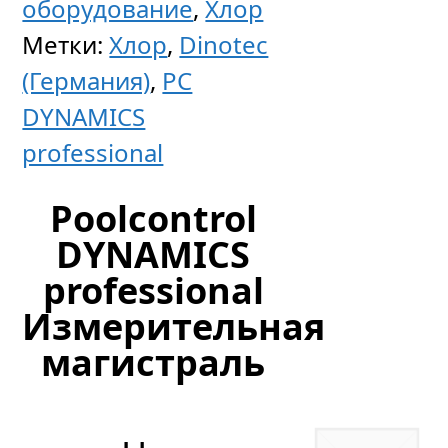
оборудование
,
Хлор
дозац
Метки:
Хлор
,
Dinotec
dsc
(Германия)
,
PC
station
DYNAMICS
Inline
professional
Poolcontrol
Цен
DYNAMICS
по
professional
запр
Измерительная
магистраль