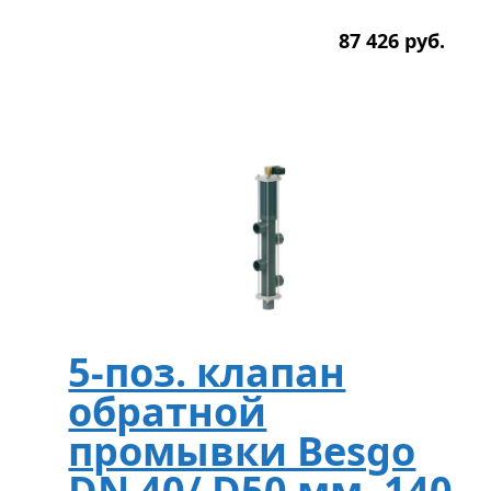
87 426
р
уб.
5-поз. клапан
обратной
промывки Besgo
DN 40/ D50 мм, 140