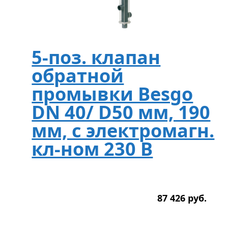
5-поз. клапан
обратной
промывки Besgo
DN 40/ D50 мм, 190
мм, с электромагн.
кл-ном 230 В
87 426
р
уб.