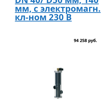
мм, с электромагн.
кл-ном 230 В
94 258
р
уб.