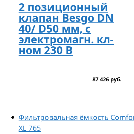
2 позиционный
клапан Besgo DN
40/ D50 мм, с
электромагн. кл-
ном 230 В
87 426
р
уб.
Фильтровальная ёмкость Comfo
XL 765