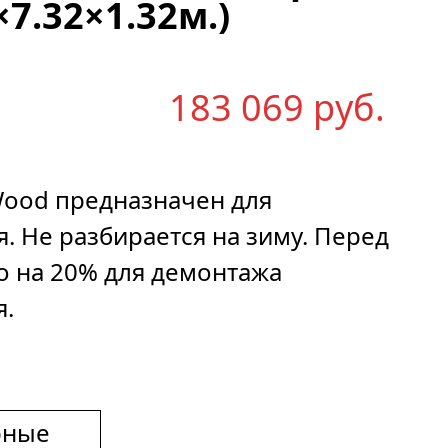
×7.32×1.32м.)
183 069
р
уб.
— Wood предназначен для
. Не разбирается на зиму. Перед
о на 20% для демонтажа
я.
рные