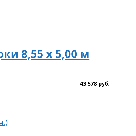
и 8,55 х 5,00 м
43 578
р
уб.
м.)