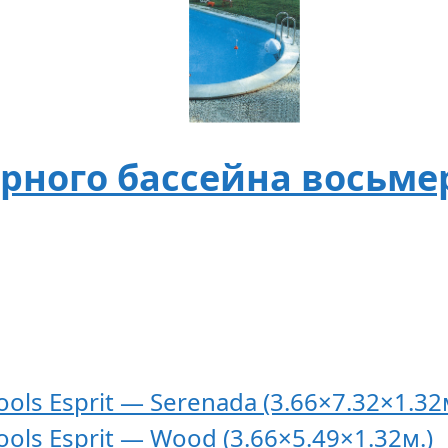
рного бассейна восьмерк
ols Esprit — Serenada (3.66×7.32×1.32
ols Esprit — Wood (3.66×5.49×1.32м.)