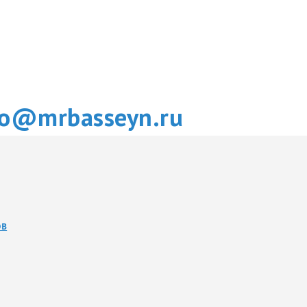
fo@mrbasseyn.ru
ОВ