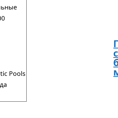
льные
00
tic Pools
да