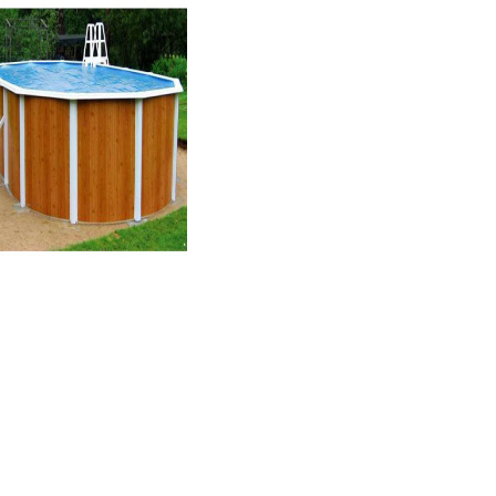
Покрытие
для
сборного
овального