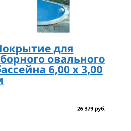
Покрытие для
сборного овального
бассейна 6,00 х 3,00
м
26 379
р
уб.