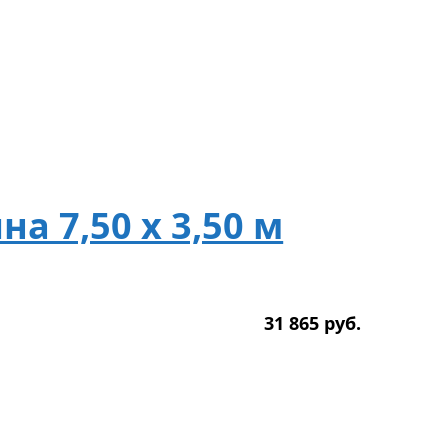
а 7,50 х 3,50 м
31 865
р
уб.