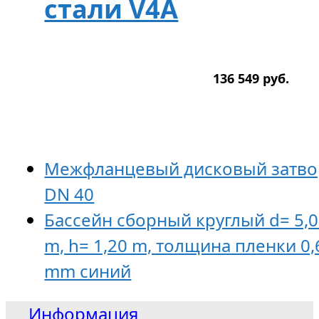
стали V4A
136 549
р
уб.
Межфланцевый дисковый затво
DN 40
Бассейн сборный круглый d= 5,
m, h= 1,20 m, толщина пленки 0,
mm синий
Информация