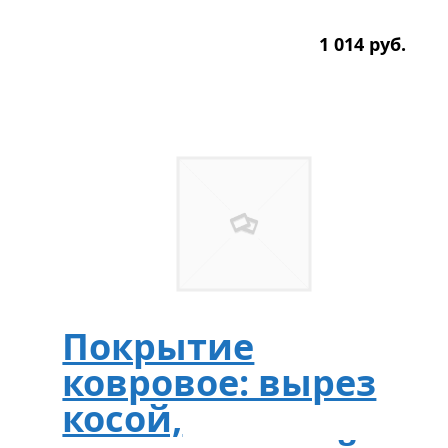
1 014
р
уб.
Покрытие
ковровое: вырез
косой,