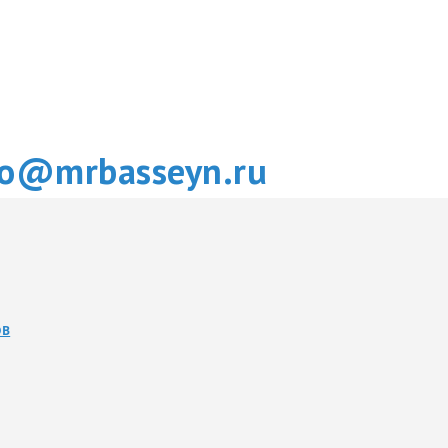
fo@mrbasseyn.ru
ОВ