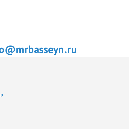
fo@mrbasseyn.ru
ОВ