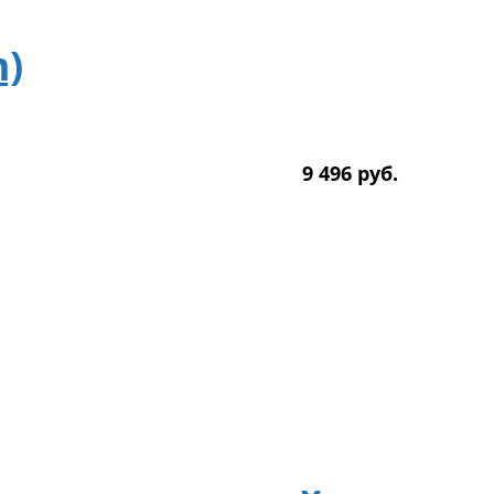
m)
9 496
р
уб.