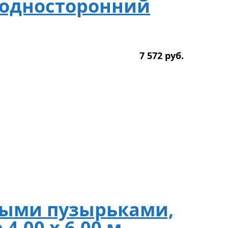
 односторонний
7 572
р
уб.
ными пузырьками,
4,00 х 6,00 м