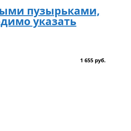
ными пузырьками,
одимо указать
1 655
р
уб.