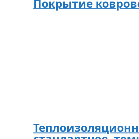
Покрытие ковров
Теплоизоляционн
стандартное, темн