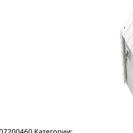
07200460
Категории: