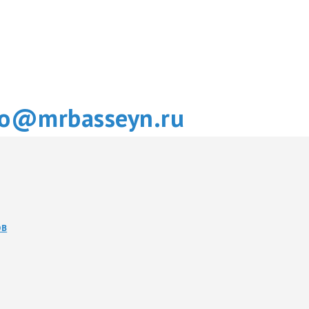
fo@mrbasseyn.ru
ОВ