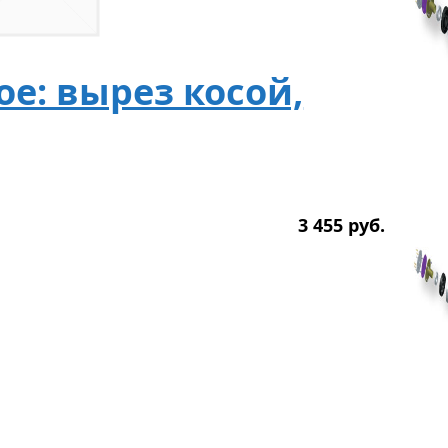
е: вырез косой,
3 455
р
уб.