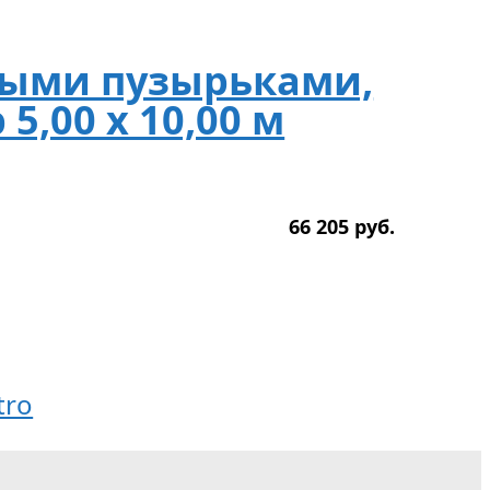
ными пузырьками,
5,00 х 10,00 м
66 205
р
уб.
tro