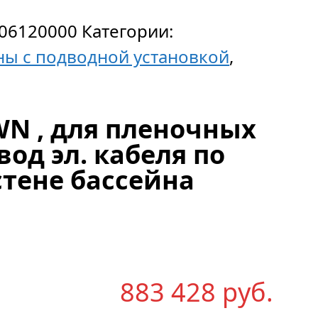
06120000
Категории:
ны с подводной установкой
,
WN , для пленочных
вод эл. кабеля по
стене бассейна
883 428
р
уб.