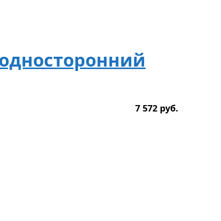
 односторонний
7 572
р
уб.