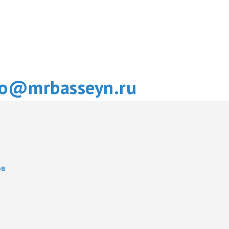
fo@mrbasseyn.ru
ОВ