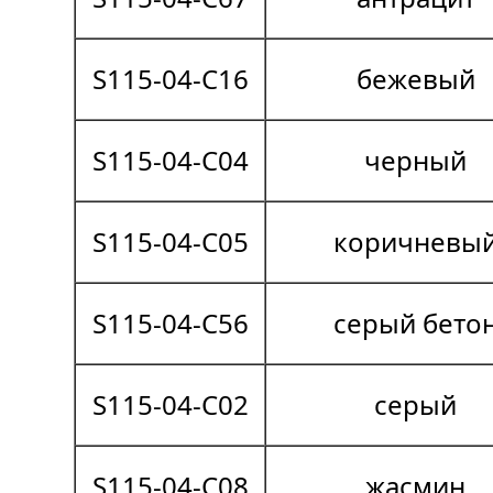
S115-04-C16
бежевый
S115-04-C04
черный
S115-04-C05
коричневы
S115-04-C56
серый бето
S115-04-C02
серый
S115-04-C08
жасмин