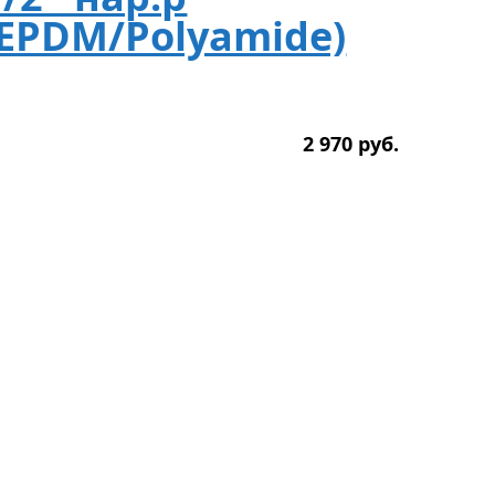
(EPDM/Polyamide)
2 970
р
уб.