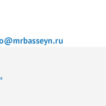
fo@mrbasseyn.ru
ОВ