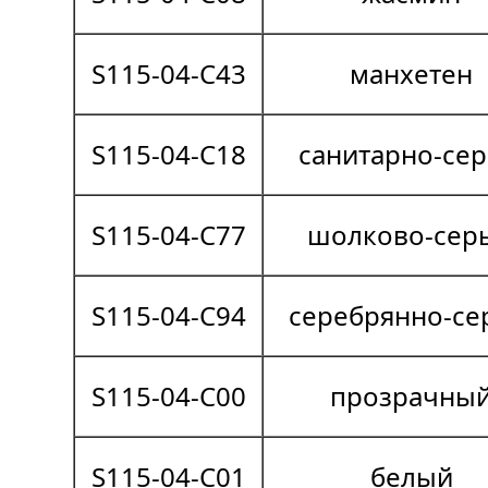
S115-04-C43
манхетен
S115-04-C18
санитарно-се
S115-04-C77
шолково-сер
S115-04-C94
серебрянно-с
S115-04-C00
прозрачны
S115-04-C01
белый