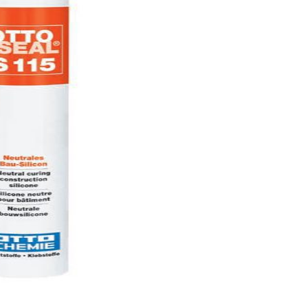
Адаптер
ПВХ
для
емкости