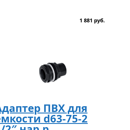
1 881
р
уб.
Адаптер ПВХ для
емкости d63-75-2
1/2″ нар.р