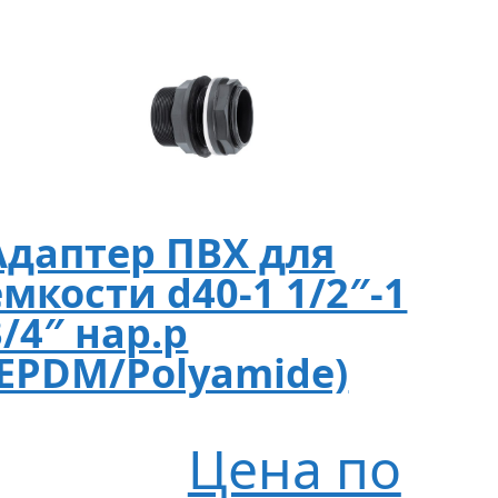
Адаптер ПВХ для
емкости d40-1 1/2″-1
3/4″ нар.р
(EPDM/Polyamide)
Цена по