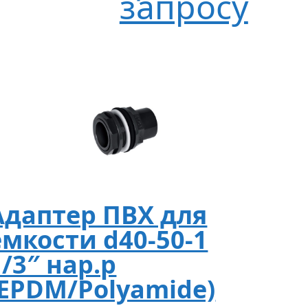
запросу
Адаптер ПВХ для
емкости d40-50-1
1/3″ нар.р
(EPDM/Polyamide)