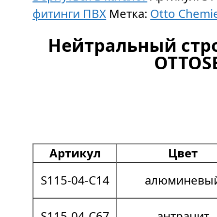
фитинги ПВХ
Метка:
Otto Chemi
Нейтральный стр
OTTOSE
Артикул
Цвет
S115-04-C14
алюминевы
S115-04-C67
антрацит