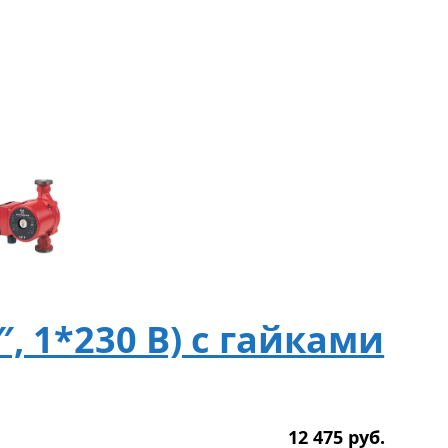
″, 1*230 B) с гайками
12 475
р
уб.