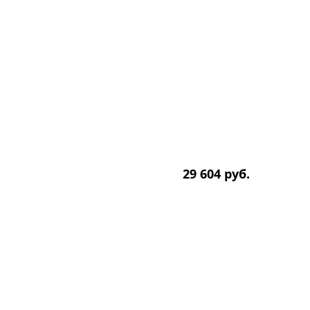
29 604
р
уб.