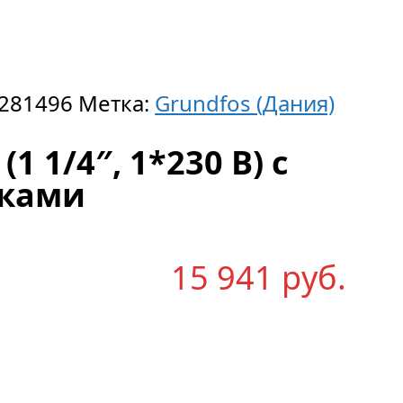
281496
Метка:
Grundfos (Дания)
(1 1/4″, 1*230 B) с
йками
15 941
р
уб.
(