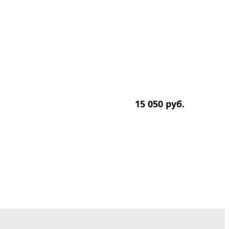
15 050
р
уб.