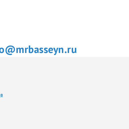
fo@mrbasseyn.ru
ОВ