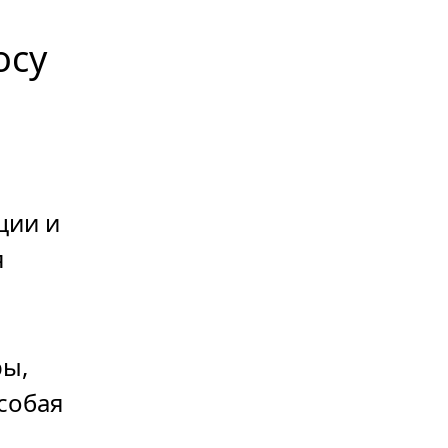
осу
ции и
я
ры,
собая