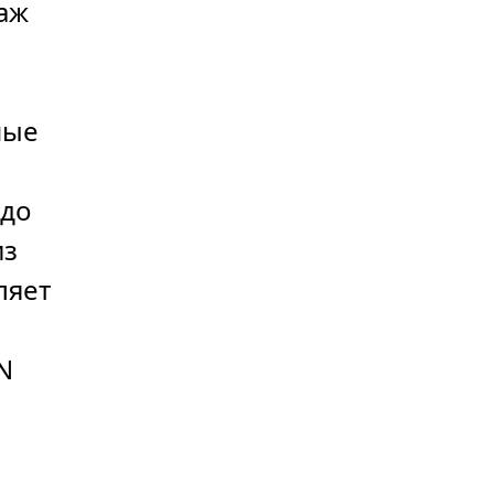
аж
ные
 до
из
ляет
N