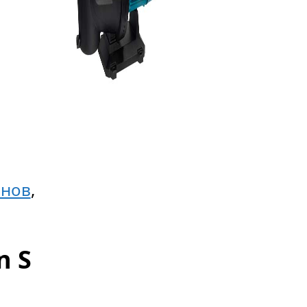
йнов
,
n S