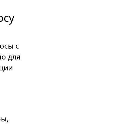
осу
сосы с
о для
яции
ры,