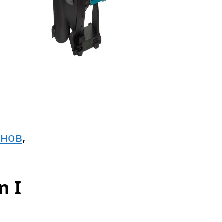
йнов
,
n I