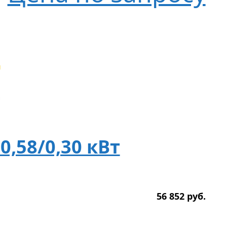
 0,58/0,30 кВт
56 852
р
уб.