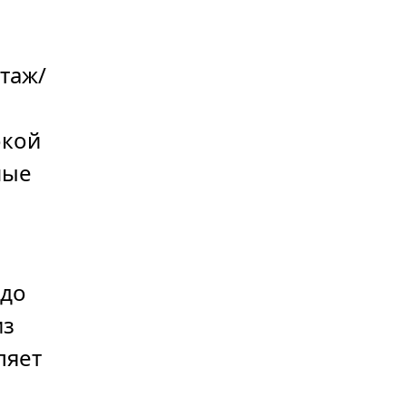
таж/
окой
ные
 до
из
ляет