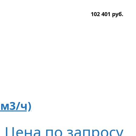
102 401
р
уб.
 м3/ч)
Цена по запросу