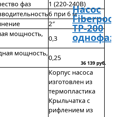
ество фаз
1 (220-240В)
Насос
зводительность
6 при 6 м
Fiberpool
инение
2″
TP-200
ая мощность,
однофаз
0,3
дная мощность,
0,25
36 139
р
уб.
Корпус насоса
изготовлен из
термопластика
Крыльчатка с
рифлением из