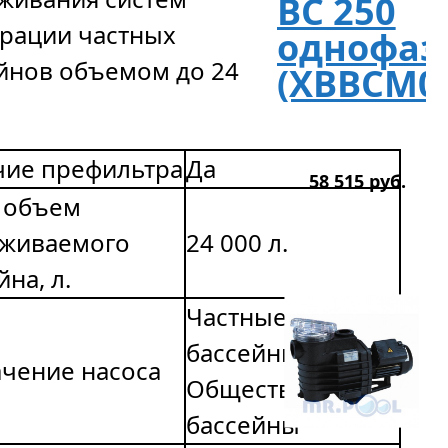
BC 250
рации частных
однофаз
йнов объемом до 24
(XBBCM0
чие префильтра
Да
58 515
р
уб.
 объем
уживаемого
24 000 л.
йна, л.
Частные
бассейны,
чение насоса
Общественные
бассейны