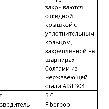
закрываются
откидной
крышкой с
уплотнительным
кольцом,
закрепленной на
шарнирах
болтами из
нержавеющей
стали AISI 304
г
5.6
зводитель
Fiberpool