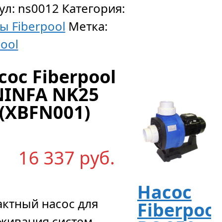
ул:
ns0012
Категория:
ы Fiberpool
Метка:
68
pool
416
р
уб.
сос Fiberpool
NINFA NK25
(XBFN001)
16 337
р
уб.
Насос
ктный насос для
Fiberpool
живания систем