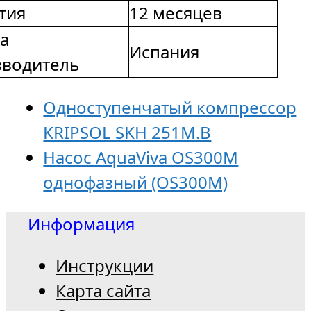
тия
12 месяцев
а
Испания
зводитель
Одноступенчатый компрессор
KRIPSOL SKH 251M.В
Насос AquaViva OS300M
однофазный (OS300M)
Информация
Инструкции
Карта сайта