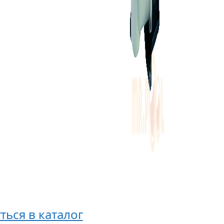
Насос
Fiberpool
BCP
300
трехфаз
230/400V
(XBCPT03
ться в каталог