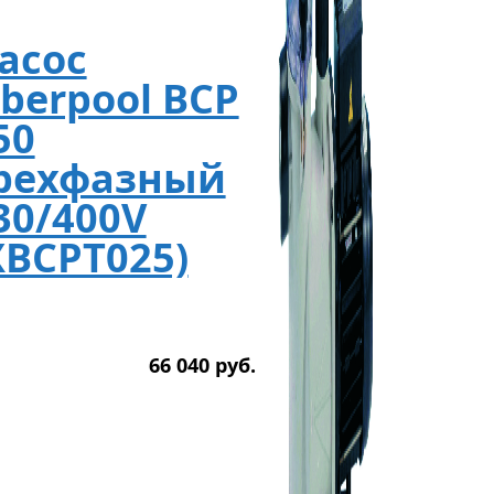
асос
iberpool BCP
50
рехфазный
30/400V
XBCPT025)
66 040
р
уб.