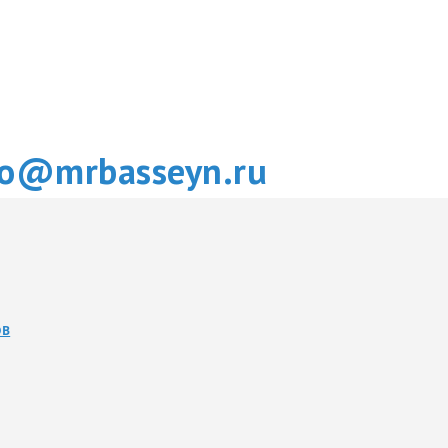
fo@mrbasseyn.ru
ОВ