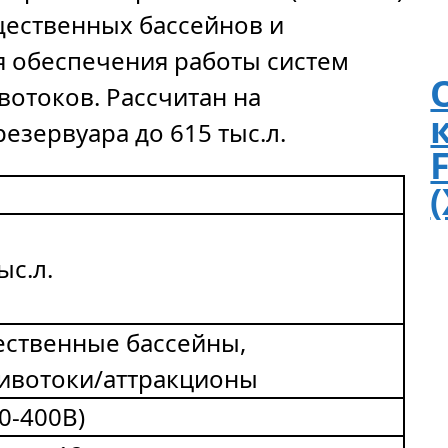
ественных бассейнов и
я обеспечения работы систем
вотоков. Рассчитан на
зервуара до 615 тыс.л.
ыс.л.
ственные бассейны,
ивотоки/аттракционы
0-400В)