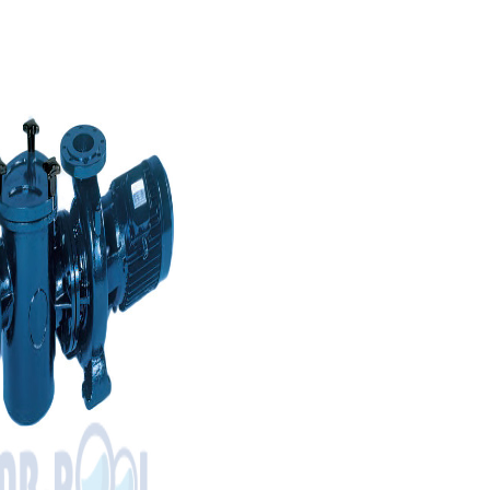
Насос
Fiberpool
BCP
550