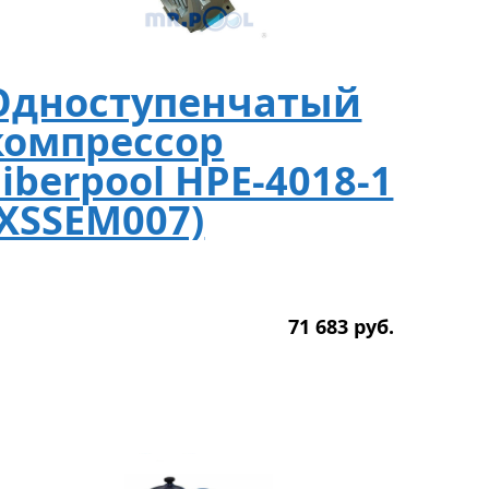
Одноступенчатый
компрессор
Fiberpool НРЕ-4018-1
(XSSEM007)
71 683
р
уб.