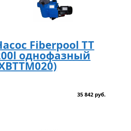
Насос Fiberpool TT
200l однофазный
(XBTTM020)
35 842
р
уб.