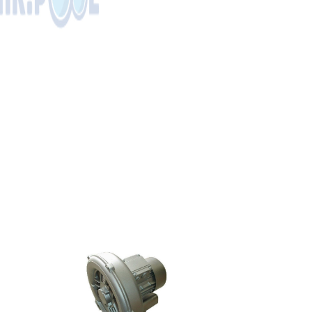
трехфазный
230/400V
(XBCPT055)
77
228
р
уб.