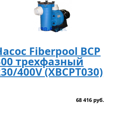
Насос Fiberpool BCP
300 трехфазный
230/400V (XBCPT030)
68 416
р
уб.