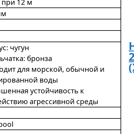
 при 12 м
мм
с: чугун
ьчатка: бронза
одит для морской, обычной и
ированной воды
шенная устойчивость к
ействию агрессивной среды
pool