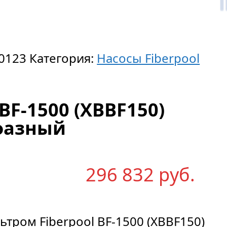
0123
Категория:
Насосы Fiberpool
 BF-1500 (XBBF150)
фазный
296 832
р
уб.
ром Fiberpool BF-1500 (XBBF150)