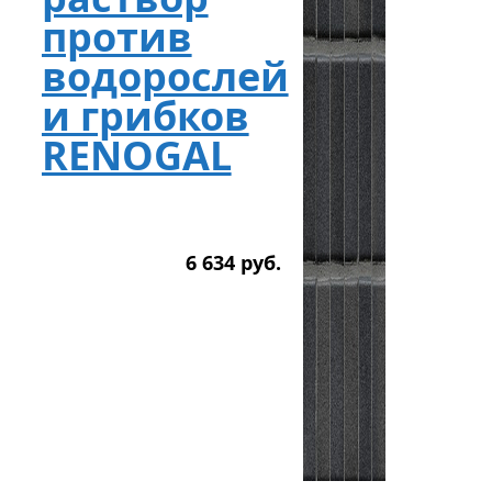
против
водорослей
и грибков
RENOGAL
6 634
р
уб.