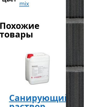
mix
Похожие
товары
Санирующий
раствор