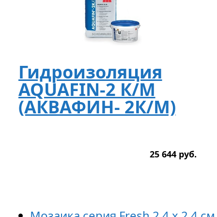
Гидроизоляция
AQUAFIN-2 К/М
(АКВАФИН- 2К/М)
25 644
р
уб.
Мозаика серия Fresh 2,4 x 2,4 см