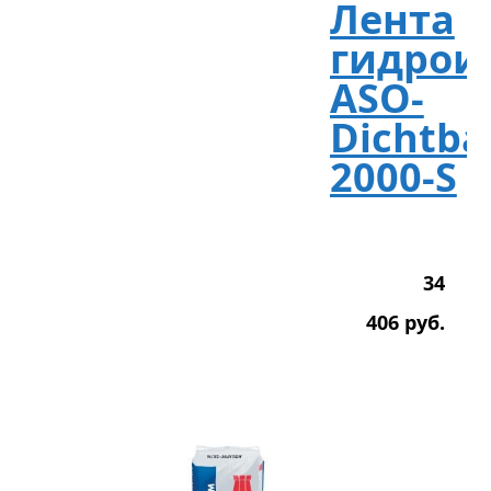
Лента
гидрои
ASO-
Dichtba
2000-S
34
406
р
уб.