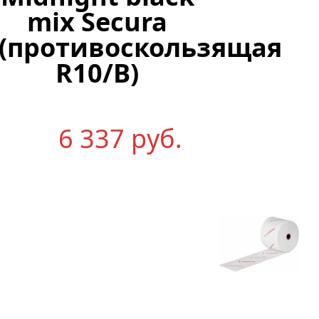
кг
mix Secura
(противоскользящая
Цена
R10/B)
по
запр
6 337
р
уб.