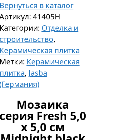
Вернуться в каталог
Артикул:
41405H
Гидроф
Категории:
Отделка и
силокс
строительство
,
пропит
Керамическая плитка
ANTIPL
Метки:
Керамическая
S,
плитка
,
Jasba
для
(Германия)
бетона,
Мозаика
кирпич
серия Fresh 5,0
камня,
x 5,0 см
10
Midnight black