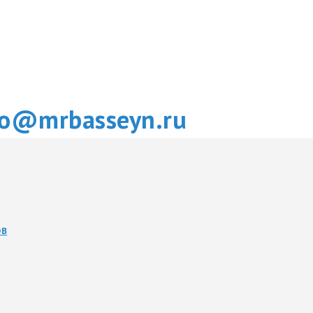
fo@mrbasseyn.ru
ОВ