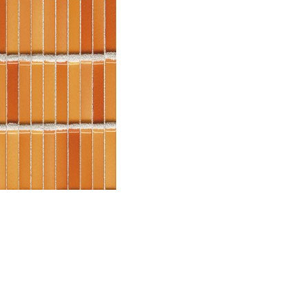
Гидрофобная
силоксановая
пропитка
ANTIPLUVIOL
,
для
бетона,
кирпича,
камня,
10