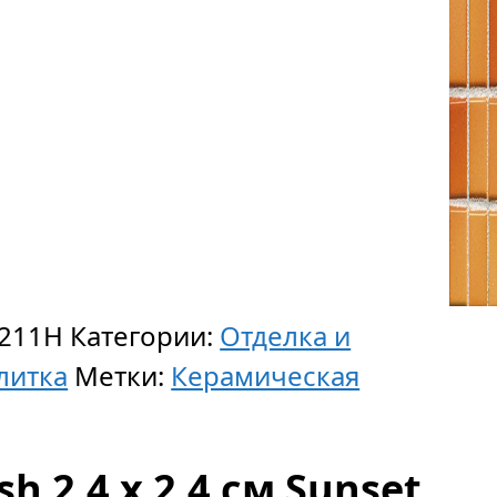
S
211H
Категории:
Отделка и
литка
Метки:
Керамическая
h 2,4 x 2,4 см Sunset