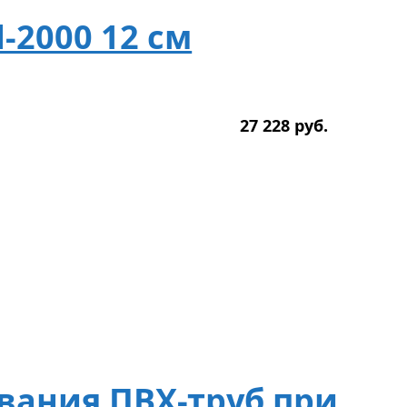
-2000 12 см
27 228
р
уб.
ивания ПВХ-труб при