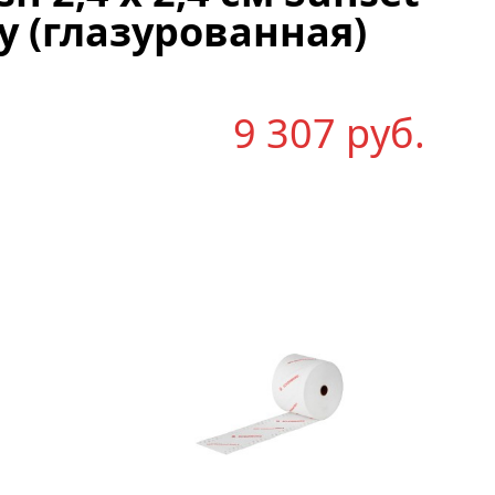
sy (глазурованная)
9 307
р
уб.