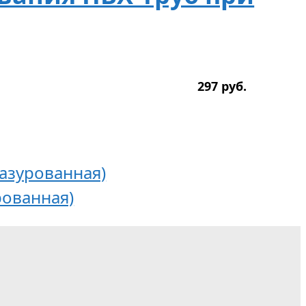
297
р
уб.
глазурованная)
урованная)