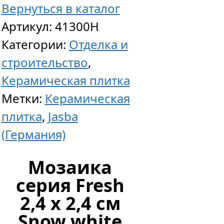
Вернуться в каталог
Артикул:
41300H
Категории:
Отделка и
строительство
,
Гидроф
Керамическая плитка
силокс
Метки:
Керамическая
пропит
плитка
,
Jasba
ANTIPL
(Германия)
S,
для
Мозаика
бетона,
серия Fresh
кирпич
2,4 x 2,4 см
камня,
Snow white