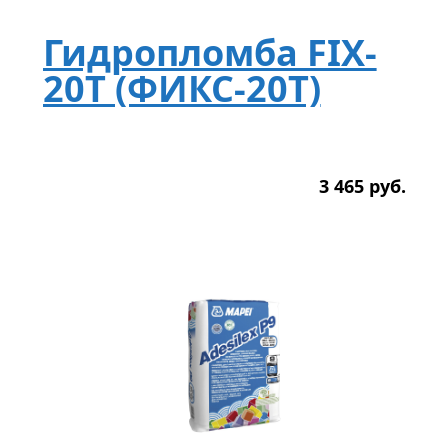
Гидропломба FIX-
20T (ФИКС-20Т)
3 465
р
уб.