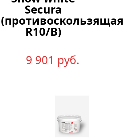
10
Secura
кг
(противоскользящая
R10/B)
2
9 901
р
уб.
079
р
уб.