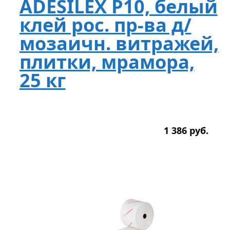
ADESILEX P10, белый
клей рос. пр-ва д/
мозаичн. витражей,
плитки, мрамора,
25 кг
1 386
р
уб.