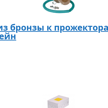
з бронзы к прожекторам
сейн