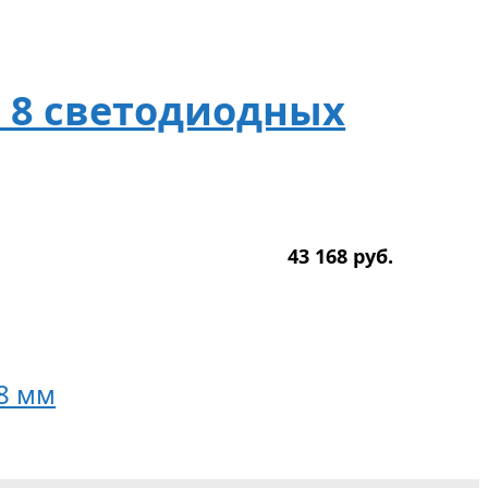
ля 8 светодиодных
43 168
р
уб.
8 мм