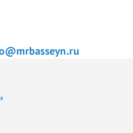
fo@mrbasseyn.ru
ОВ