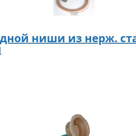
дной ниши из нерж. ст
м