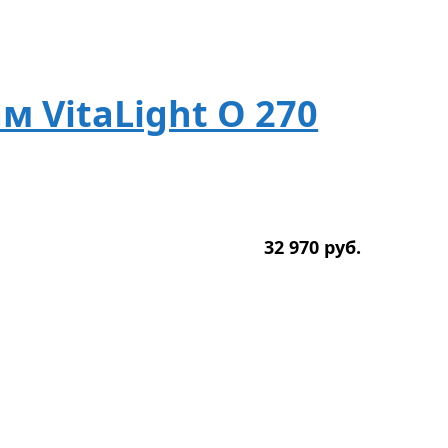
 VitaLight O 270
32 970
р
уб.