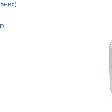
ания)
ED