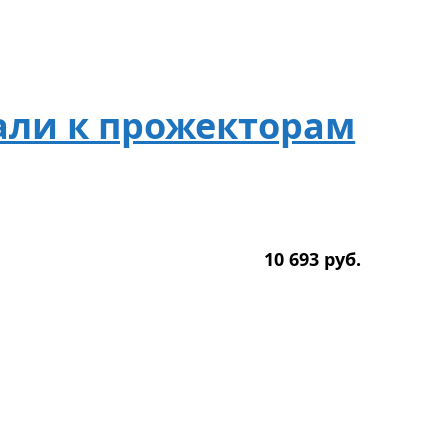
али к прожекторам
10 693
р
уб.