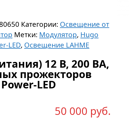
80650
Категории:
Освещение от
тор
Метки:
Модулятор
,
Hugo
er-LED
,
Освещение LAHME
тания) 12 В, 200 ВА,
ных прожекторов
t Power-LED
В
50 000
р
уб.