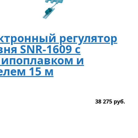
ктронный регулятор
вня SNR-1609 с
ипоплавком и
елем 15 м
38 275
р
уб.