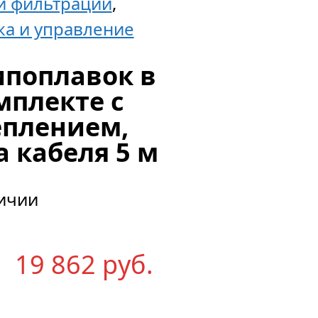
 фильтрации
,
ка и управление
Блок
поплавок в
подключ
мплекте с
электров
еплением,
и
 кабеля 5 м
других
потребит
личии
220/380
В
19 862
р
уб.
до
18