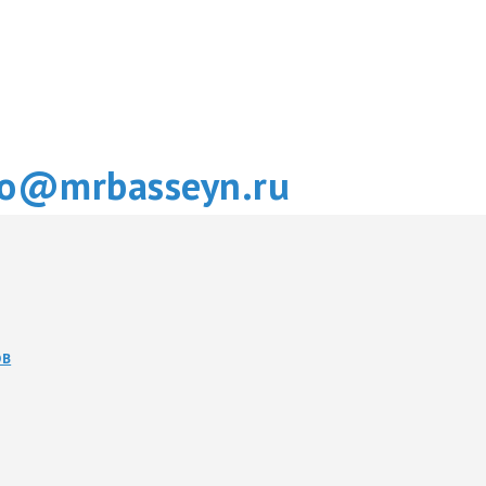
fo@mrbasseyn.ru
ОВ