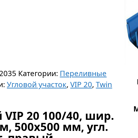
2035
Категории:
Переливные
и:
Угловой участок
,
VIP 20
,
Twin
VIP 20 100/40, шир.
м, 500х500 мм, угл.
т, правый