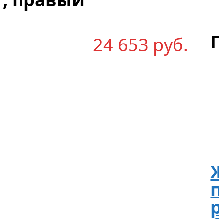
24 653
р
уб.