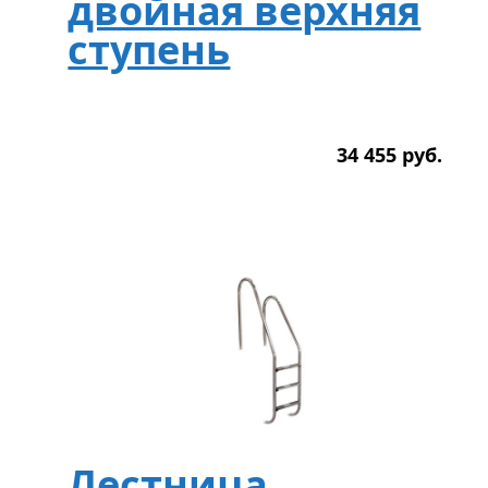
двойная верхняя
ступень
34 455
р
уб.
Лестница