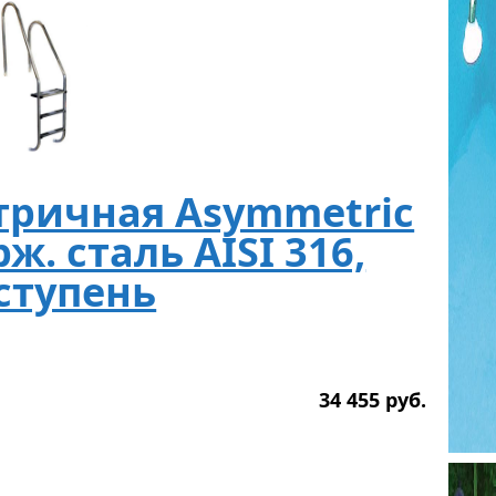
тричная Asymmetric
рж. сталь AISI 316,
ступень
34 455
р
уб.