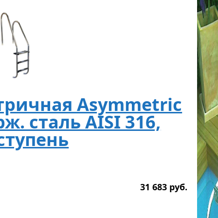
тричная Asymmetric
рж. сталь AISI 316,
ступень
31 683
р
уб.