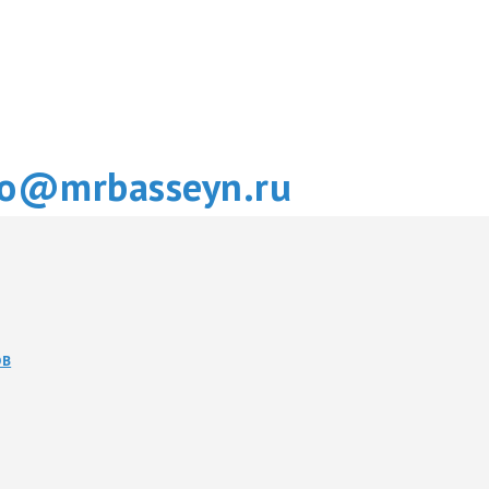
fo@mrbasseyn.ru
ОВ