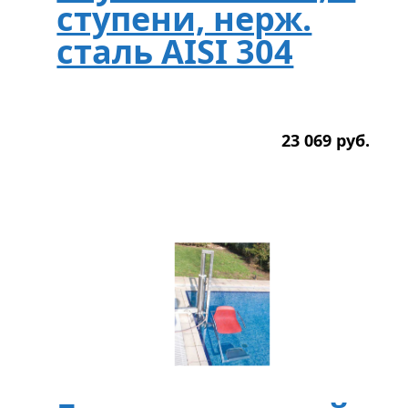
ступени, нерж.
сталь AISI 304
23 069
р
уб.