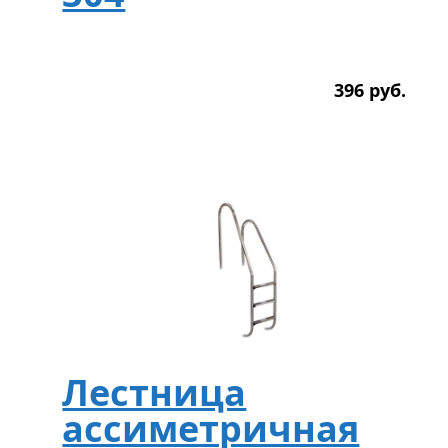
396
р
уб.
Лестница
ассиметричная